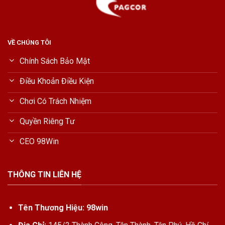
trên nền tảng đều đảm bảo về chất lượng và tính năng. Do
đó giúp cho xổ số có thể đáp ứng đầy đủ nhu cầu giải trí
của tất cả hội viên.
VỀ CHÚNG TÔI
Chính Sách Bảo Mật
Điều Khoản Điều Kiện
Chơi Có Trách Nhiệm
Quyền Riêng Tư
CEO 98Win
Tổng hợp các sân chơi xổ số chính tại 98Win
THÔNG TIN LIÊN HỆ
Một số sản phẩm xổ số chính ấn tượng nhất
Tên Thương Hiệu:
98win
Khi tham gia vào sân chơi này, người chơi sẽ bị thu hút bởi
Ba dòng sản phẩm chính và cung cấp đầy đủ những nhu cầu