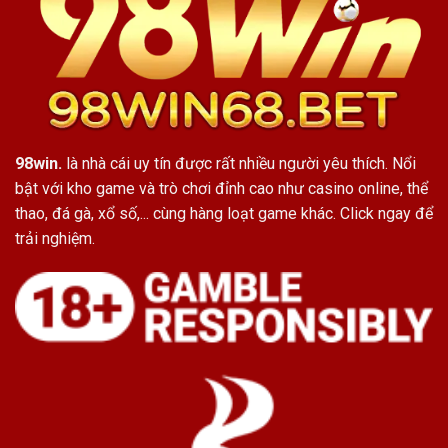
Tại đây có đa dạng các loài sinh vật biển mang theo từng
giá trị điểm thưởng khác nhau. Bạn săn càng nhiều cái số
điểm tích lũy càng lớn. Đặc biệt là chú ý đến các loài boss
lớn với giá trị tiền thưởng cực khủng. Tuy nhiên, bạn cần phải
lựa chọn cho mình những loại vũ khí phù hợp để tối ưu hóa
cơ hội chiến thắng.
98win.
là nhà cái uy tín được rất nhiều người yêu thích. Nổi
Điều gì đã thu hút người chơi tham gia bắn cá?
bật với kho game và trò chơi đỉnh cao như casino online, thể
Mỗi ngày, có hàng ngàn lượt truy cập vào nền tảng giải trí để
thao, đá gà, xổ số,... cùng hàng loạt game khác. Click ngay để
tham gia săn cá đổi thưởng. Đây là một yếu tố thể hiện sân
trải nghiệm.
chơi có rất nhiều những ưu điểm nổi bật mà bạn không thể
bỏ qua. Cụ thể như sau:
Sự đa dạng trong xây dựng các loài sinh vật
Trong trò chơi này có hơn 30 loài sinh vật biển khác nhau
mang giá trị điểm thưởng cụ thể. Nhờ vào sự đa dạng này
mà sân chơi trở nên hấp dẫn hơn. Đặc biệt bạn sẽ có thêm
nhiều sự lựa chọn áp dụng các chiến thuật săn cá chuẩn