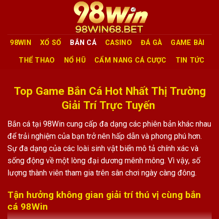
98WIN
XỔ SỐ
BẮN CÁ
CASINO
ĐÁ GÀ
GAME BÀI
THỂ THAO
NỔ HŨ
CẨM NANG CÁ CƯỢC
TIN TỨC
Top Game Bắn Cá Hot Nhất Thị Trường
Giải Trí Trực Tuyến
Bắn cá tại 98Win cung cấp đa dạng các phiên bản khác nhau
để trải nghiệm của bạn trở nên hấp dẫn và phong phú hơn.
Sự đa dạng của các loài sinh vật biển mô tả chính xác và
sống động về một lòng đại dương mênh mông. Vì vậy, số
lượng thành viên tham gia trên sân chơi ngày càng đông.
Tận hưởng không gian giải trí thú vị cùng bắn
cá 98Win