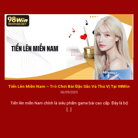
Sân chơi tập hợp những sản phẩm quen thuộc từ truyền
thống đến hiện đại và tích hợp trên tất cả các thiết bị hiện
nay. Bạn có thể sử dụng điện thoại hoặc máy tính của mình
để truy cập vào sòng bạc trực tuyến. Tham gia vào tất cả
các tựa game đặc sắc như tiến lên, game bài phỏm, mậu
binh,… Tất cả đều được thiết kế với giao diện hiện đại và có
cách chơi giống y như bản truyền thống nhưng dễ tiếp cận
hơn.
Ngoài ra, yếu tố nổi bật của sân chơi này đó là khả năng quy
đổi ra phần thưởng giá trị. Tất cả đều đảm bảo về tính tiện
Tiến Lên Miền Nam – Trò Chơi Bài Đặc Sắc Và Thú Vị Tại 98Win
06/09/2025
lợi, minh bạch và cơ hội làm giàu. Sảnh cược này cũng được
rất nhiều người chơi ưu tiên lựa chọn và tham gia giải trí trực
Tiến lên miền Nam chính là siêu phẩm game bài cao cấp. Đây là bộ
tuyến.
[...]
Điểm danh một số sản phẩm game bài đỉnh
cao