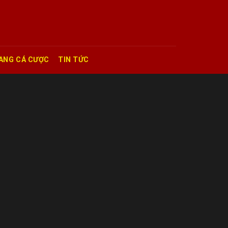
ANG CÁ CƯỢC
TIN TỨC