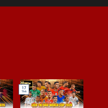
17
Th6