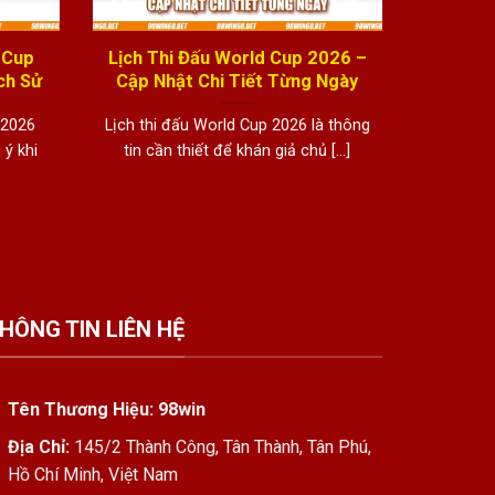
 Cup
Lịch Thi Đấu World Cup 2026 –
ch Sử
Cập Nhật Chi Tiết Từng Ngày
 2026
Lịch thi đấu World Cup 2026 là thông
 ý khi
tin cần thiết để khán giả chủ [...]
HÔNG TIN LIÊN HỆ
Tên Thương Hiệu:
98win
Địa Chỉ:
145/2 Thành Công, Tân Thành, Tân Phú,
Hồ Chí Minh, Việt Nam